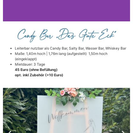
Candy
Candy Bar „Das Gute Eck“
Bar
Leiterbar nutzbar als Candy Bar, Salty Bar, Wasser Bar, Whiskey Bar
Maße: 1,40m hoch | 1,76m lang (aufgestellt) 1,50m hoch
(eingeklappt)
Mietdauer: 3 Tage
45 Euro (ohne
Befüllung)
Das
opt. inkl Zubehör (+10 Euro)
Gute
Eck